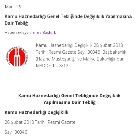
Mar
13
Kamu
yorumlar kapalı
Haznedarlığı
Kamu Haznedarlığı Genel Tebliğinde Değişiklik Yapılmasına
Genel
Dair Tebliğ
Tebliğinde
Değişiklik
Haberi Ekleyen:
Emre Baştürk
Yapılmasına
Dair
Tebliğ
Kamu Haznedarlığı Değişiklik 28 Şubat 2018
için
Tarihli Resmi Gazete Sayı: 30346 Başbakanlık
(Hazine Müsteşarlığı) ve Maliye Bakanlığından:
MADDE 1 – 8/12…
Kamu Haznedarlığı Genel Tebliğinde Değişiklik
Yapılmasına Dair Tebliğ
Kamu Haznedarlığı Değişiklik
28 Şubat 2018 Tarihli Resmi Gazete
Sayı: 30346