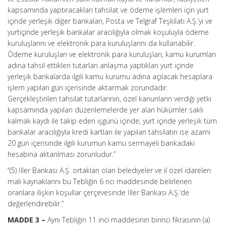
kapsamında yaptıracakları tahsilat ve ödeme işlemleri için yurt
içinde yerleşik diğer bankaları, Posta ve Telgraf Teşkilatı A.Ş.’yi ve
yurtiçinde yerleşik bankalar aracılığıyla olmak koşuluyla ödeme
kuruluşlarını ve elektronik para kuruluşlarını da kullanabilir.
Ödeme kuruluşları ve elektronik para kuruluşları, kamu kurumları
adına tahsil ettikleri tutarları anlaşma yaptıkları yurt içinde
yerleşik bankalarda ilgili kamu kurumu adına açılacak hesaplara
işlem yapılan gün içerisinde aktarmak zorundadır.
Gerçekleştirilen tahsilat tutarlarının, özel kanunların verdiği yetki
kapsamında yapılan düzenlemelerde yer alan hükümler saklı
kalmak kaydı ile takip eden işgünü içinde; yurt içinde yerleşik tüm
bankalar aracılığıyla kredi kartları ile yapılan tahsilatın ise azami
20 gün içerisinde ilgili kurumun kamu sermayeli bankadaki
hesabına aktarılması zorunludur.’’
“(5) İller Bankası A.Ş. ortakları olan belediyeler ve il özel idareleri
mali kaynaklarını bu Tebliğin 6 ncı maddesinde belirlenen
oranlara ilişkin koşullar çerçevesinde İller Bankası A.Ş.’de
değerlendirebilir.”
MADDE 3 –
Aynı Tebliğin 11 inci maddesinin birinci fıkrasının (a)