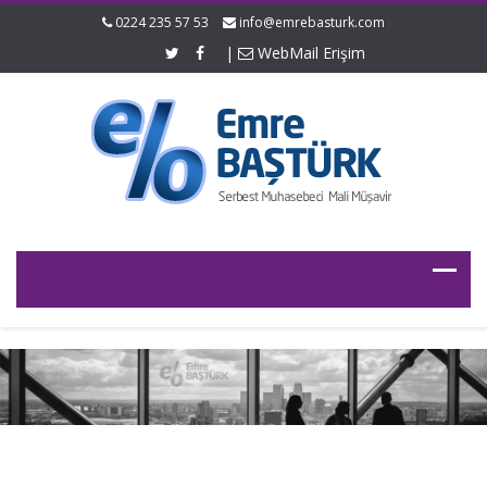
0224 235 57 53
info@emrebasturk.com
|
WebMail Erişim