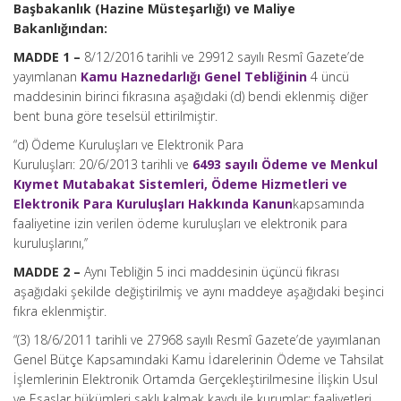
Başbakanlık (Hazine Müsteşarlığı) ve Maliye
Bakanlığından:
MADDE 1 –
8/12/2016 tarihli ve 29912 sayılı Resmî Gazete’de
yayımlanan
Kamu Haznedarlığı Genel Tebliğinin
4 üncü
maddesinin birinci fıkrasına aşağıdaki (d) bendi eklenmiş diğer
bent buna göre teselsül ettirilmiştir.
“d) Ödeme Kuruluşları ve Elektronik Para
Kuruluşları: 20/6/2013 tarihli ve
6493 sayılı Ödeme ve Menkul
Kıymet Mutabakat Sistemleri, Ödeme Hizmetleri ve
Elektronik Para Kuruluşları Hakkında Kanun
kapsamında
faaliyetine izin verilen ödeme kuruluşları ve elektronik para
kuruluşlarını,’’
MADDE 2 –
Aynı Tebliğin 5 inci maddesinin üçüncü fıkrası
aşağıdaki şekilde değiştirilmiş ve aynı maddeye aşağıdaki beşinci
fıkra eklenmiştir.
“(3) 18/6/2011 tarihli ve 27968 sayılı Resmî Gazete’de yayımlanan
Genel Bütçe Kapsamındaki Kamu İdarelerinin Ödeme ve Tahsilat
İşlemlerinin Elektronik Ortamda Gerçekleştirilmesine İlişkin Usul
ve Esaslar hükümleri saklı kalmak kaydı ile kurumlar; faaliyetleri